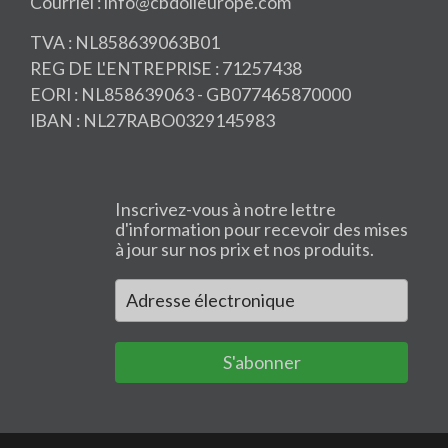
Courriel : info@cbdoileurope.com
TVA : NL858639063B01
REG DE L'ENTREPRISE : 71257438
EORI : NL858639063 - GB077465870000
IBAN : NL27RABO0329145983
Inscrivez-vous à notre lettre
d'information pour recevoir des mises
à jour sur nos prix et nos produits.
S'abonner