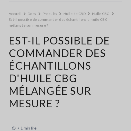
Accueil
Docs
Produits
Huile de CBD
Huile CBG
Est-il possible de commander des échantillons d'huile CBG
mélangée sur mesure ?
EST-IL POSSIBLE DE
COMMANDER DES
ÉCHANTILLONS
D'HUILE CBG
MÉLANGÉE SUR
MESURE ?
< 1 min lire