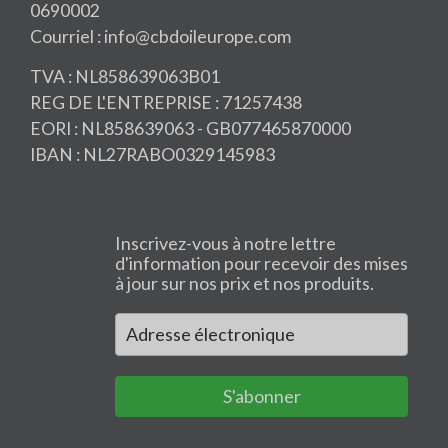
0690002
Courriel : info@cbdoileurope.com
TVA : NL858639063B01
REG DE L'ENTREPRISE : 71257438
EORI : NL858639063 - GB077465870000
IBAN : NL27RABO0329145983
Inscrivez-vous à notre lettre
d'information pour recevoir des mises
à jour sur nos prix et nos produits.
S'abonner