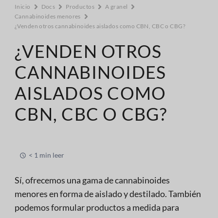
Inicio
Docs
Productos
A granel
Cannabinoides menores
¿Venden otros cannabinoides aislados como CBN, CBC o CBG?
¿VENDEN OTROS
CANNABINOIDES
AISLADOS COMO
CBN, CBC O CBG?
< 1 min leer
Sí, ofrecemos una gama de cannabinoides
menores en forma de aislado y destilado. También
podemos formular productos a medida para