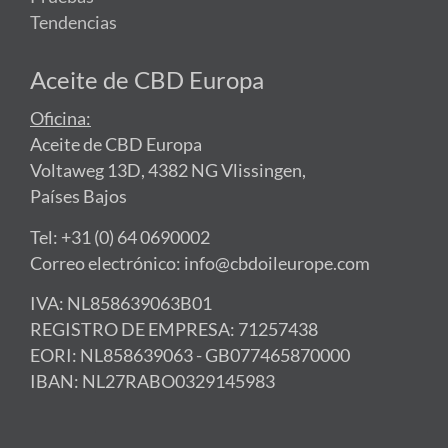
Tendencias
Aceite de CBD Europa
Oficina:
Aceite de CBD Europa
Voltaweg 13D, 4382 NG Vlissingen,
Países Bajos
Tel: +31 (0) 64 0690002
Correo electrónico: info@cbdoileurope.com
IVA: NL858639063B01
REGISTRO DE EMPRESA: 71257438
EORI: NL858639063 - GB077465870000
IBAN: NL27RABO0329145983