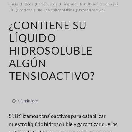
Inicio
Docs
Productos
A granel
CBD soluble en agua
¿Contiene su líquido hidrosoluble algún tensioactivo?
¿CONTIENE SU
LÍQUIDO
HIDROSOLUBLE
ALGÚN
TENSIOACTIVO?
< 1 min leer
Sí. Utilizamos tensioactivos para estabilizar
nuestro líquido hidrosoluble y garantizar que las