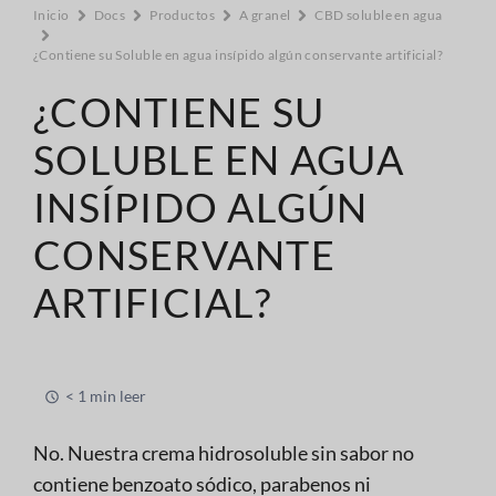
Inicio
Docs
Productos
A granel
CBD soluble en agua
¿Contiene su Soluble en agua insípido algún conservante artificial?
¿CONTIENE SU
SOLUBLE EN AGUA
INSÍPIDO ALGÚN
CONSERVANTE
ARTIFICIAL?
< 1 min leer
No. Nuestra crema hidrosoluble sin sabor no
contiene benzoato sódico, parabenos ni