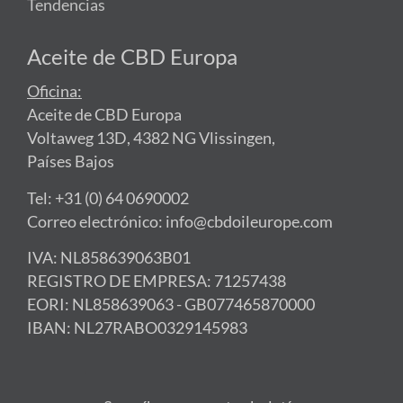
Tendencias
Aceite de CBD Europa
Oficina:
Aceite de CBD Europa
Voltaweg 13D, 4382 NG Vlissingen,
Países Bajos
Tel: +31 (0) 64 0690002
Correo electrónico: info@cbdoileurope.com
IVA: NL858639063B01
REGISTRO DE EMPRESA: 71257438
EORI: NL858639063 - GB077465870000
IBAN: NL27RABO0329145983