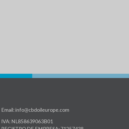
Email: info@cbdoileurope.com
IVA: NL858639063B01
REGISTRO DE EMPRESA: 71257438