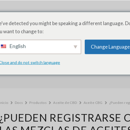
ODUCTOS
SERVICIOS
ACADEMIA
ACERCA DE
PRE
've detected you might be speaking a different language. D
u want to change to:
English
Change Language
¿Cómo podemos ayudarle?
Close and do not switch language
Inicio
Docs
Productos
Aceite de CBD
Aceite CBG
¿Pueden reg
¿PUEDEN REGISTRARSE
LAS MEZCLAS DE ACEITE