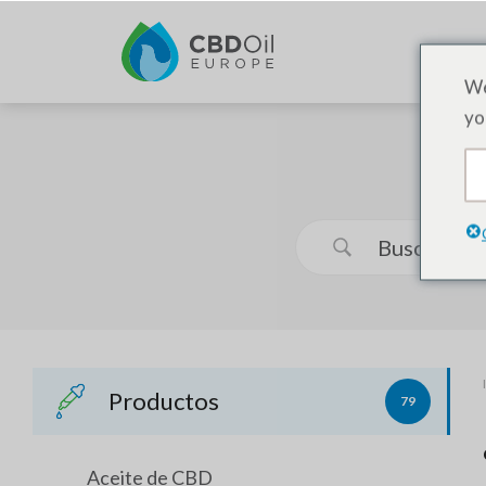
PR
We
yo
Productos
79
Aceite de CBD