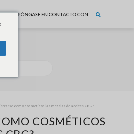
CIOS
PÓNGASE EN CONTACTO CON
o
istrarse como cosméticos las mezclas de aceites CBG?
 COMO COSMÉTICOS
S CBG?