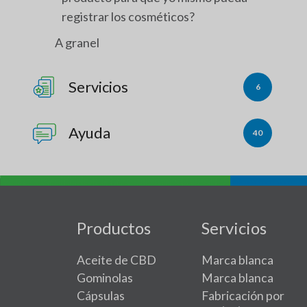
registrar los cosméticos?
A granel
Servicios
6
Ayuda
40
Productos
Servicios
Aceite de CBD
Marca blanca
Gominolas
Marca blanca
Cápsulas
Fabricación por