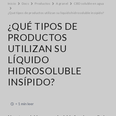
Inicio
Docs
Productos
A granel
CBD soluble en agua
¿Qué tipos de productos utilizan su líquido hidrosoluble insípido?
¿QUÉ TIPOS DE
PRODUCTOS
UTILIZAN SU
LÍQUIDO
HIDROSOLUBLE
INSÍPIDO?
< 1 min leer