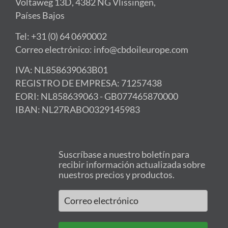
Voltaweg 13D, 4382 NG Vlissingen,
Países Bajos
Tel: +31 (0) 64 0690002
Correo electrónico: info@cbdoileurope.com
IVA: NL858639063B01
REGISTRO DE EMPRESA: 71257438
EORI: NL858639063 - GB077465870000
IBAN: NL27RABO0329145983
Suscríbase a nuestro boletín para
recibir información actualizada sobre
nuestros precios y productos.