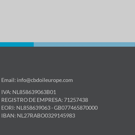
Email: info@cbdoileurope.com
IVA: NL858639063B01
REGISTRO DE EMPRESA: 71257438
EORI: NL858639063 - GB077465870000
IBAN: NL27RABO0329145983