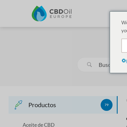
P
We
yo
Productos
79
Aceite de CBD