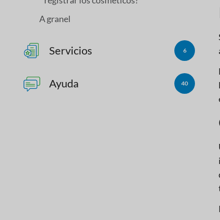
A granel
Servicios
6
Ayuda
40