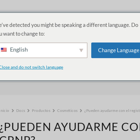
RODUCTOS
SERVICIOS
ACADEMIA
ACERCA DE
PR
've detected you might be speaking a different language. Do
u want to change to:
English
Change Language
¿Cómo podemos ayudarle?
Close and do not switch language
Inicio
Docs
Productos
Cosméticos
¿Pueden ayudarme con el regist
¿PUEDEN AYUDARME CON
CPNP?