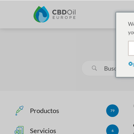
P
We
yo
Productos
79
Servicios
6