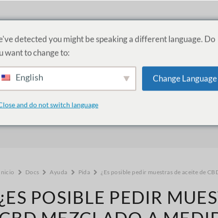
RODUCTOS
SERVICIOS
ACADEMIA
ACERCA DE
PR
've detected you might be speaking a different language. Do
u want to change to:
English
Change Language
¿Cómo podemos ayudarle?
Close and do not switch language
Inicio
Docs
Ayuda
Pida
¿Es posible pedir muestras de aceite de C
¿ES POSIBLE PEDIR MUES
CBD MEZCLADO A MEDI