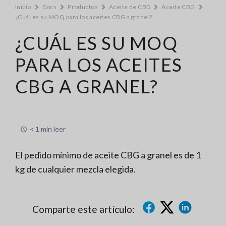
Inicio
Docs
Productos
Aceite de CBD
Aceite CBG
¿Cuál es su MOQ para los aceites CBG a granel?
¿CUÁL ES SU MOQ
PARA LOS ACEITES
CBG A GRANEL?
< 1 min leer
El pedido mínimo de aceite CBG a granel es de 1
kg de cualquier mezcla elegida.
Comparte este artículo: