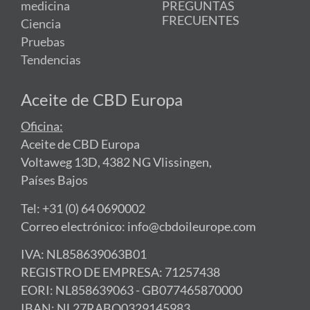
medicina
PREGUNTAS
FRECUENTES
Ciencia
Pruebas
Tendencias
Aceite de CBD Europa
Oficina:
Aceite de CBD Europa
Voltaweg 13D, 4382 NG Vlissingen,
Países Bajos
Tel: +31 (0) 64 0690002
Correo electrónico: info@cbdoileurope.com
IVA: NL858639063B01
REGISTRO DE EMPRESA: 71257438
EORI: NL858639063 - GB077465870000
IBAN: NL27RABO0329145983