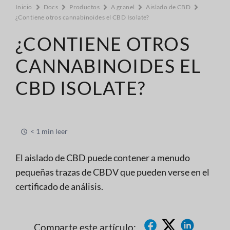
Inicio
Docs
Productos
A granel
Aislado de CBD
¿Contiene otros cannabinoides el CBD Isolate?
¿CONTIENE OTROS
CANNABINOIDES EL
CBD ISOLATE?
< 1 min leer
El aislado de CBD puede contener a menudo
pequeñas trazas de CBDV que pueden verse en el
certificado de análisis.
Comparte este artículo: