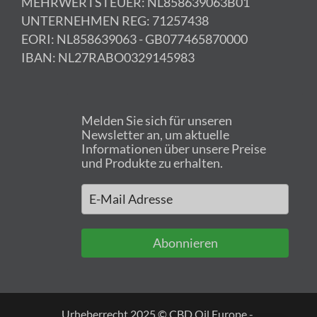
MEHRWERTSTEUER: NL858639063B01
UNTERNEHMEN REG: 71257438
EORI: NL858639063 - GB077465870000
IBAN: NL27RABO0329145983
Melden Sie sich für unseren
Newsletter an, um aktuelle
Informationen über unsere Preise
und Produkte zu erhalten.
Abonnieren
Urheberrecht 2025 © CBD Oil Europe -