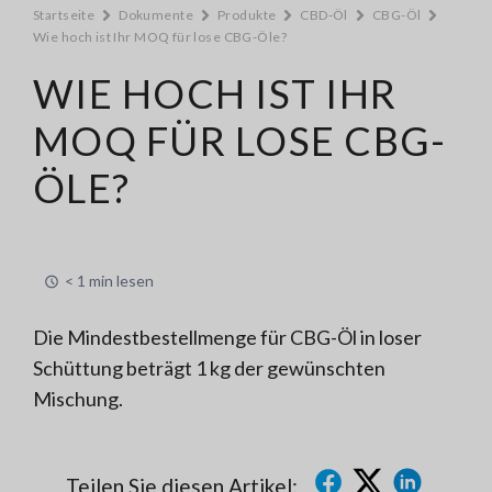
Startseite
Dokumente
Produkte
CBD-Öl
CBG-Öl
Wie hoch ist Ihr MOQ für lose CBG-Öle?
WIE HOCH IST IHR
MOQ FÜR LOSE CBG-
ÖLE?
< 1 min lesen
Die Mindestbestellmenge für CBG-Öl in loser
Schüttung beträgt 1 kg der gewünschten
Mischung.
Teilen Sie diesen Artikel: