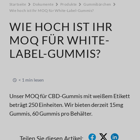
Startseite
Dokumente
Produkte
Gummibärchen
Wie hoch ist Ihr MOQ für White-Label-Gummis?
WIE HOCH IST IHR
MOQ FÜR WHITE-
LABEL-GUMMIS?
< 1 min lesen
Unser MOQ für CBD-Gummis mit weißem Etikett
beträgt 250 Einheiten. Wir bieten derzeit 15mg
Gummis, 60 Gummis pro Behälter.
Teilen Sie diesen Artikel: