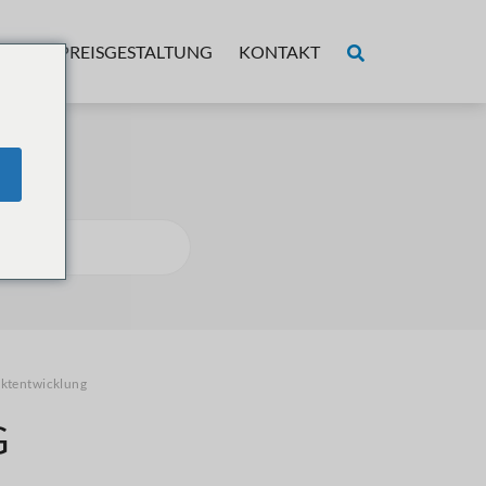
BER
PREISGESTALTUNG
KONTAKT
ktentwicklung
G