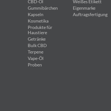
CBD-Öl
Weißes Etikett
Gummibärchen
Eigenmarke
Kapseln
Auftragsfertigung
Kosmetika
Produkte für
Haustiere
Getränke
Bulk CBD
Terpene
Vape-Öl
Proben