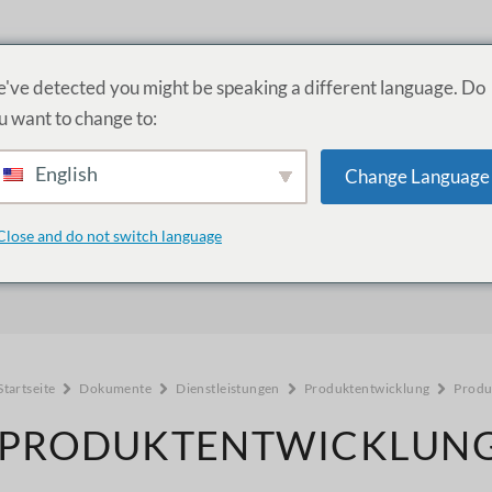
PRODUKTE
DIENSTLEISTUNGEN
AKADEMIE
Ü
've detected you might be speaking a different language. Do
u want to change to:
English
Change Language
Wie können wir helfen?
Close and do not switch language
Startseite
Dokumente
Dienstleistungen
Produktentwicklung
Produ
PRODUKTENTWICKLUN