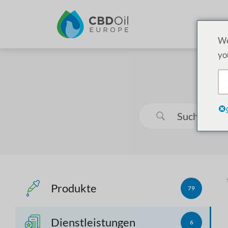
We
yo
Produkte
79
Dienstleistungen
6