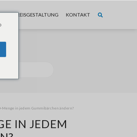
ER
PREISGESTALTUNG
KONTAKT
o
BD-Menge in jedem Gummibärchen ändern?
GE IN JEDEM
N?