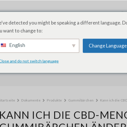
PRODUKTE
DIENSTLEISTUNGEN
AKADEMIE
ÜB
've detected you might be speaking a different language. D
u want to change to:
English
Change Language
Wie können wir helfen?
Close and do not switch language
Startseite
Dokumente
Produkte
Gummibärchen
Kann ich die C
KANN ICH DIE CBD-MEN
GUMMIBÄRCHEN ÄNDER