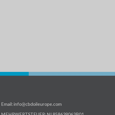
Email: info@cbdoileurope.com
MEHRWERTSTEUER: NL858639063B01