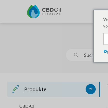
We
yo
Produkte
79
CBD-Öl