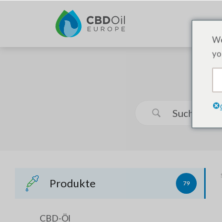
We
yo
Produkte
79
CBD-Öl