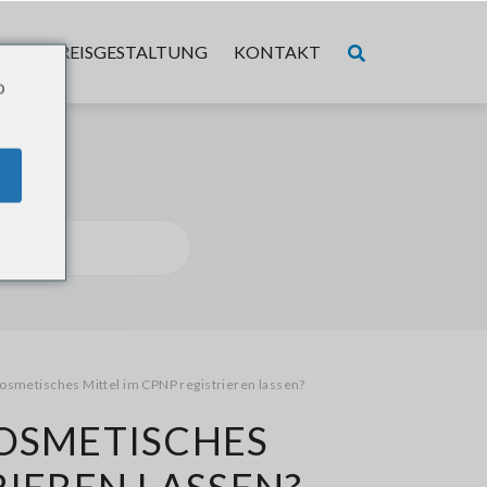
ER
PREISGESTALTUNG
KONTAKT
o
kosmetisches Mittel im CPNP registrieren lassen?
KOSMETISCHES
RIEREN LASSEN?