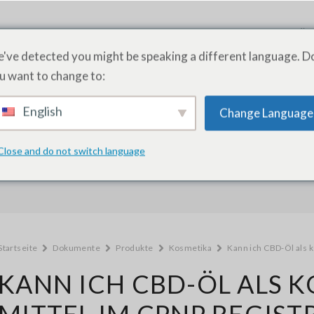
PRODUKTE
DIENSTLEISTUNGEN
AKADEMIE
ÜB
've detected you might be speaking a different language. D
u want to change to:
English
Change Language
Wie können wir helfen?
Close and do not switch language
Startseite
Dokumente
Produkte
Kosmetika
Kann ich CBD-Öl als 
KANN ICH CBD-ÖL ALS 
MITTEL IM CPNP REGIST