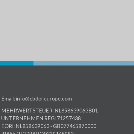
Email: info@cbdoileurope.com
MEHRWERTSTEUER: NL858639063B01
UNTERNEHMEN REG: 71257438
EORI: NL858639063 - GB077465870000
IBAN: NL27RABO0329145983