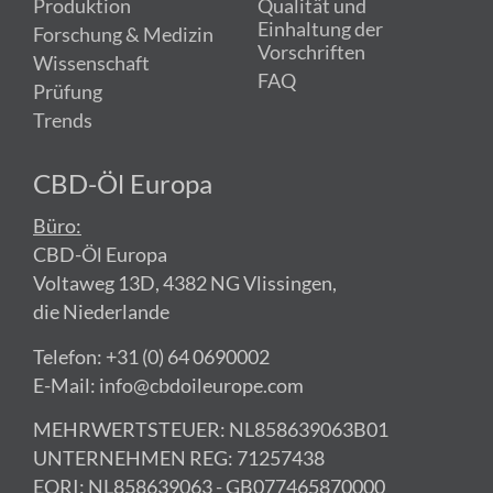
Produktion
Qualität und
Einhaltung der
Forschung & Medizin
Vorschriften
Wissenschaft
FAQ
Prüfung
Trends
CBD-Öl Europa
Büro:
CBD-Öl Europa
Voltaweg 13D, 4382 NG Vlissingen,
die Niederlande
Telefon: +31 (0) 64 0690002
E-Mail: info@cbdoileurope.com
MEHRWERTSTEUER: NL858639063B01
UNTERNEHMEN REG: 71257438
EORI: NL858639063 - GB077465870000