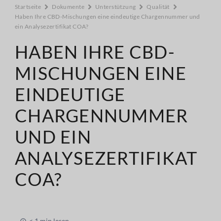
Startseite
Dokumente
Unterstützung
Qualität
Haben Ihre CBD-Mischungen eine eindeutige Chargennummer und
ein Analysezertifikat COA?
HABEN IHRE CBD-
MISCHUNGEN EINE
EINDEUTIGE
CHARGENNUMMER
UND EIN
ANALYSEZERTIFIKAT
COA?
< 1 min lesen