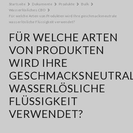
Startseite
Dokumente
Produkte
Bulk
Wasserlösliches CBD
Für welche Arten von Produkten wird Ihre geschmacksneutrale
wasserlösliche Flüssigkeit verwendet?
FÜR WELCHE ARTEN
VON PRODUKTEN
WIRD IHRE
GESCHMACKSNEUTRA
WASSERLÖSLICHE
FLÜSSIGKEIT
VERWENDET?